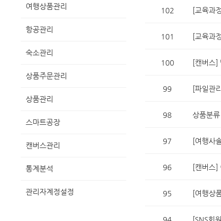
여행상품관리
102
[교육과정
항공관리
101
[교육과정
숙소관리
100
[캔버스]
상품주문관리
99
[파일관리
상품관리
98
상품분류
스마트공장
97
[여행사솔
캔버스관리
96
[캔버스]
통계분석
관리자계정설정
95
[여행상품
94
[SNS회