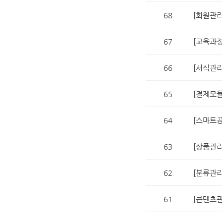
68
[회원관리
67
[교육과정
66
[서식관리
65
[결제모듈
64
[스마트공
63
[상품관리
62
[분류관리
61
[콘텐츠관