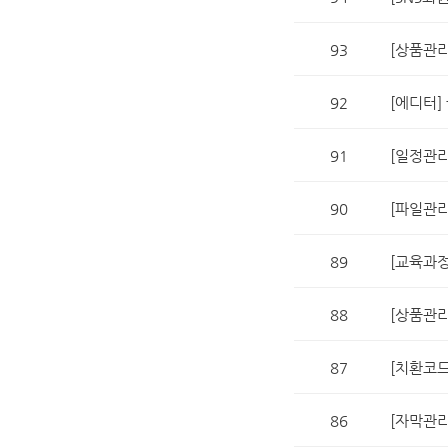
93
[상품관리
92
[에디터]
91
[일정관리
90
[파일관리
89
[교육과정
88
[상품관리
87
[치환코드
86
[자막관리