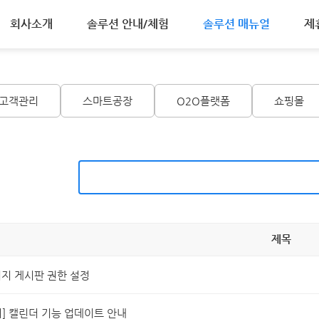
회사소개
솔루션 안내/체험
솔루션 매뉴얼
제
고객관리
스마트공장
O2O플랫폼
쇼핑몰
제목
지 게시판 권한 설정
] 캘린더 기능 업데이트 안내