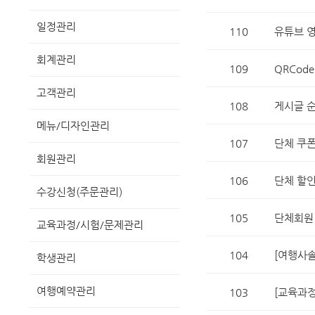
일정관리
110
유튜브 영
회계관리
109
QRCod
고객관리
108
게시글 순
메뉴/디자인관리
107
단체 쿠폰
회원관리
106
단체 할인
수강신청(주문관리)
105
단체회원
교육과정/시험/문제관리
104
[여행사
학생관리
여행예약관리
103
[교육과정