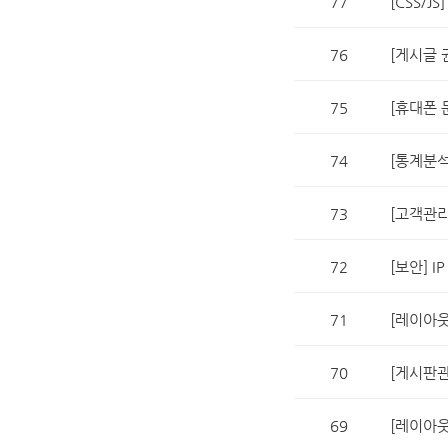
77
[CSS/J
76
[게시글 
75
[휴대폰 
74
[통계분
73
[고객관
72
[보안] 
71
[레이아웃
70
[게시판관
69
[레이아웃